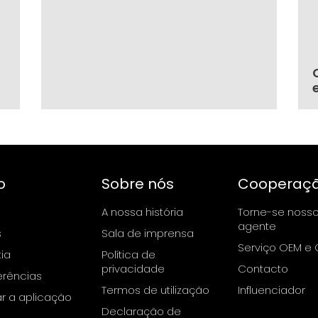
o
Sobre nós
Cooperaç
A nossa história
Torne-se noss
agente
s
Sala de imprensa
Serviço OEM e
ia
Política de
privacidade
Contacto
erências
Termos de utilização
Influenciador
ar a aplicação
Declaração de