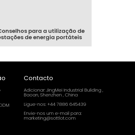
Conselhos para a utilização de
estações de energia portáteis
ão
Contacto
o
Adicionar: JingMei Industrial Buliding ,
Baoan, Shenzhen , China
Ligue-nos: +44 7886 645439
 ODM
Envie-nos um e-mail para:
marketing@sottlot.com