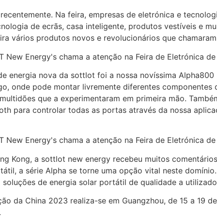
 recentemente. Na feira, empresas de eletrónica e tecnol
ologia de ecrãs, casa inteligente, produtos vestíveis e m
ra vários produtos novos e revolucionários que chamaram
e energia nova da sottlot foi a nossa novíssima Alpha800
ego, onde pode montar livremente diferentes componentes d
aiu multidões que a experimentaram em primeira mão. També
th para controlar todas as portas através da nossa aplicaç
ng Kong, a sottlot new energy recebeu muitos comentários 
átil, a série Alpha se torne uma opção vital neste domínio.
 soluções de energia solar portátil de qualidade a utiliza
ção da China 2023 realiza-se em Guangzhou, de 15 a 19 de
.