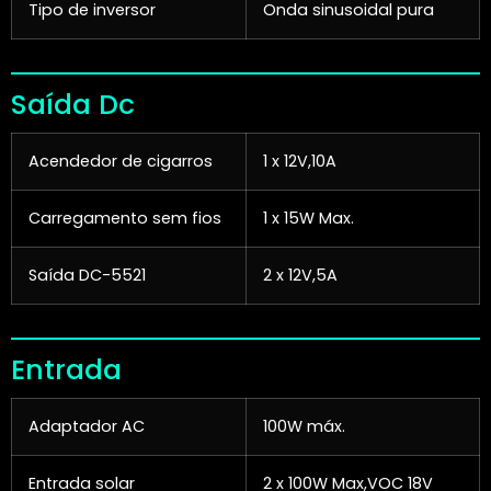
Tipo de inversor
Onda sinusoidal pura
Saída Dc
Acendedor de cigarros
1 x 12V,10A
Carregamento sem fios
1 x 15W Max.
Saída DC-5521
2 x 12V,5A
Entrada
Adaptador AC
100W máx.
Entrada solar
2 x 100W Max,VOC 18V