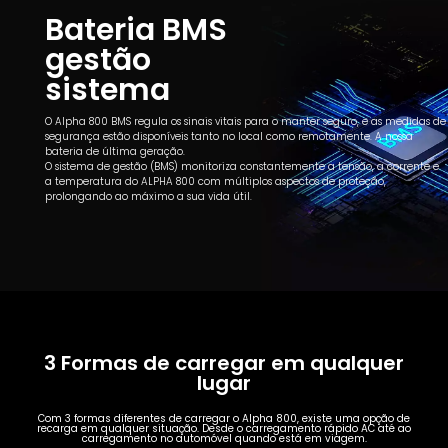
Bateria BMS
gestão
sistema
O Alpha 800 BMS regula os sinais vitais para o manter seguro, e as medidas de
segurança estão disponíveis tanto no local como remotamente. A nossa
bateria de última geração.
O sistema de gestão (BMS) monitoriza constantemente a tensão, a corrente e
a temperatura do ALPHA 800 com múltiplos aspectos de proteção,
prolongando ao máximo a sua vida útil.
3 Formas de carregar em qualquer
lugar
Com 3 formas diferentes de carregar o Alpha 800, existe uma opção de
recarga em qualquer situação. Desde o carregamento rápido AC até ao
carregamento no automóvel quando está em viagem.