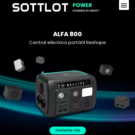
Central eléctrica portátil
ALFA 800
Central eléctrica portátil Reshape
Contactar-nos