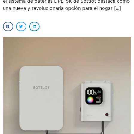
el sistema de baterías DPE-5K de Sottlot destaca como
una nueva y revolucionaria opción para el hogar [...]