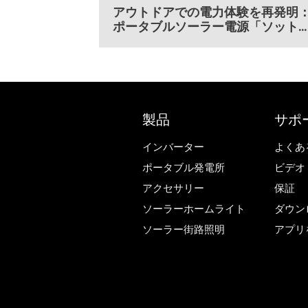
アウトドアでの電力体験を再発明
ポータブルソーラー電源「ソット
ット・アルファ800」の多様な利
シーン
製品
サポ
インバーター
よくあ
ポータブル発電所
ビデオ
アクセサリー
保証
ソーラーホームライト
ダウン
ソーラー街路照明
アプリ