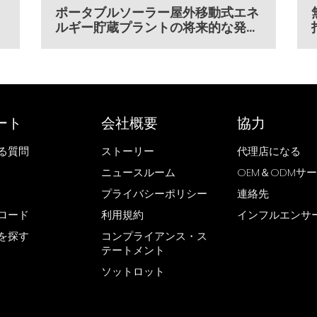
：
ポータブルソーラー屋外移動式エネ
ロ
ルギー貯蔵プラントの将来的な発展
用
と持続可能性についての詳細な分
析。
ート
会社概要
協力
る質問
ストーリー
代理店になる
ニュースルーム
OEM＆ODMサ
プライバシーポリシー
連絡先
ロード
利用規約
インフルエンサ
を探す
コンプライアンス・ス
テートメント
ソットロット