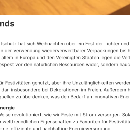
ends
chutz hat sich Weihnachten über ein Fest der Lichter und
Von der Verwendung wiederverwertbarer Verpackungen bis h
 allem in Europa und den Vereinigten Staaten legen die V
Respekt vor den natürlichen Ressourcen wider, sondern hauc
 Festivitäten genutzt, aber ihre Unzulänglichkeiten werden
ko dar, insbesondere bei Dekorationen im Freien. Außerdem
equellen zu überdenken, was den Bedarf an innovativen Ene
energie
Weise revolutioniert, wie wir Feste mit Strom versorgen. S
 umweltfreundlichen Eigenschaften zu Favoriten für Festivi
ueme, effiziente und nachhaltige Energieversorgung.