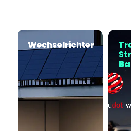
Wechselrichter
Tr
St
Ba