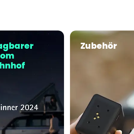
agbarer
Zubehör
rom
hnhof