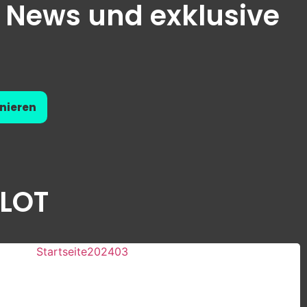
T News und exklusive
nieren
TLOT