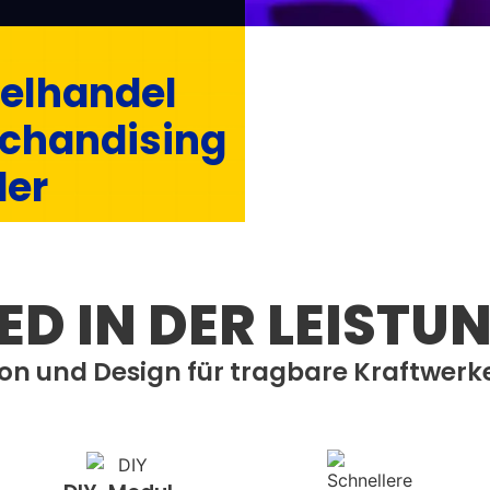
Solare
zelhandel
Straße
chandising
der
ED IN DER LEISTU
on und Design für tragbare Kraftwerke